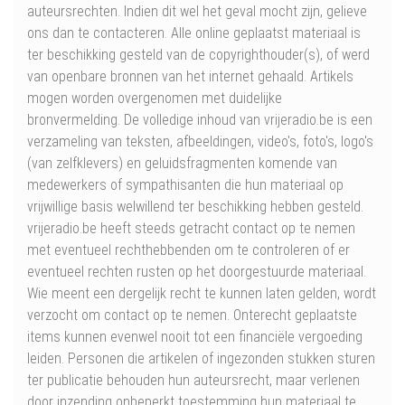
auteursrechten. Indien dit wel het geval mocht zijn, gelieve
ons dan te contacteren. Alle online geplaatst materiaal is
ter beschikking gesteld van de copyrighthouder(s), of werd
van openbare bronnen van het internet gehaald. Artikels
mogen worden overgenomen met duidelijke
bronvermelding. De volledige inhoud van vrijeradio.be is een
verzameling van teksten, afbeeldingen, video's, foto's, logo's
(van zelfklevers) en geluidsfragmenten komende van
medewerkers of sympathisanten die hun materiaal op
vrijwillige basis welwillend ter beschikking hebben gesteld.
vrijeradio.be heeft steeds getracht contact op te nemen
met eventueel rechthebbenden om te controleren of er
eventueel rechten rusten op het doorgestuurde materiaal.
Wie meent een dergelijk recht te kunnen laten gelden, wordt
verzocht om contact op te nemen. Onterecht geplaatste
items kunnen evenwel nooit tot een financiële vergoeding
leiden. Personen die artikelen of ingezonden stukken sturen
ter publicatie behouden hun auteursrecht, maar verlenen
door inzending onbeperkt toestemming hun materiaal te