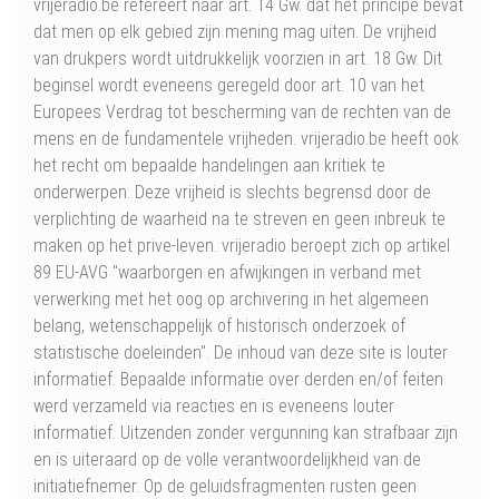
vrijeradio.be refereert naar art. 14 Gw. dat het principe bevat
dat men op elk gebied zijn mening mag uiten. De vrijheid
van drukpers wordt uitdrukkelijk voorzien in art. 18 Gw. Dit
beginsel wordt eveneens geregeld door art. 10 van het
Europees Verdrag tot bescherming van de rechten van de
mens en de fundamentele vrijheden. vrijeradio.be heeft ook
het recht om bepaalde handelingen aan kritiek te
onderwerpen. Deze vrijheid is slechts begrensd door de
verplichting de waarheid na te streven en geen inbreuk te
maken op het prive-leven. vrijeradio beroept zich op artikel
89 EU-AVG "waarborgen en afwijkingen in verband met
verwerking met het oog op archivering in het algemeen
belang, wetenschappelijk of historisch onderzoek of
statistische doeleinden". De inhoud van deze site is louter
informatief. Bepaalde informatie over derden en/of feiten
werd verzameld via reacties en is eveneens louter
informatief. Uitzenden zonder vergunning kan strafbaar zijn
en is uiteraard op de volle verantwoordelijkheid van de
initiatiefnemer. Op de geluidsfragmenten rusten geen